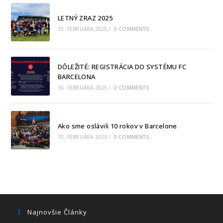
LETNÝ ZRAZ 2025
25. FEBRUÁRA 2025
/
0 COMMENTS
DÔLEŽITÉ: REGISTRÁCIA DO SYSTÉMU FC
BARCELONA
16. FEBRUÁRA 2025
/
0 COMMENTS
Ako sme oslávili 10 rokov v Barcelone
10. FEBRUÁRA 2023
/
0 COMMENTS
Najnovšie Články