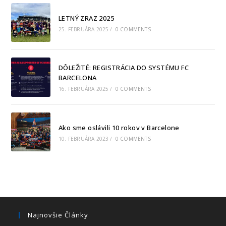
LETNÝ ZRAZ 2025
25. FEBRUÁRA 2025
/
0 COMMENTS
DÔLEŽITÉ: REGISTRÁCIA DO SYSTÉMU FC
BARCELONA
16. FEBRUÁRA 2025
/
0 COMMENTS
Ako sme oslávili 10 rokov v Barcelone
10. FEBRUÁRA 2023
/
0 COMMENTS
Najnovšie Články