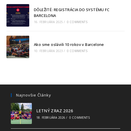
DÔLEŽITÉ: REGISTRÁCIA DO SYSTÉMU FC
BARCELONA
16. FEBRUÁRA 2025
/
0 COMMENTS
Ako sme oslávili 10 rokov v Barcelone
10. FEBRUÁRA 2023
/
0 COMMENTS
Najnovšie Články
LETNÝ ZRAZ 2026
18. FEBRUÁRA 2026
/
0 COMMENTS