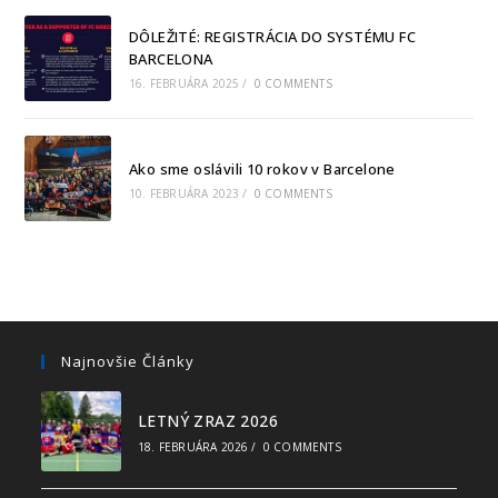
DÔLEŽITÉ: REGISTRÁCIA DO SYSTÉMU FC
BARCELONA
16. FEBRUÁRA 2025
/
0 COMMENTS
Ako sme oslávili 10 rokov v Barcelone
10. FEBRUÁRA 2023
/
0 COMMENTS
Najnovšie Články
LETNÝ ZRAZ 2026
18. FEBRUÁRA 2026
/
0 COMMENTS