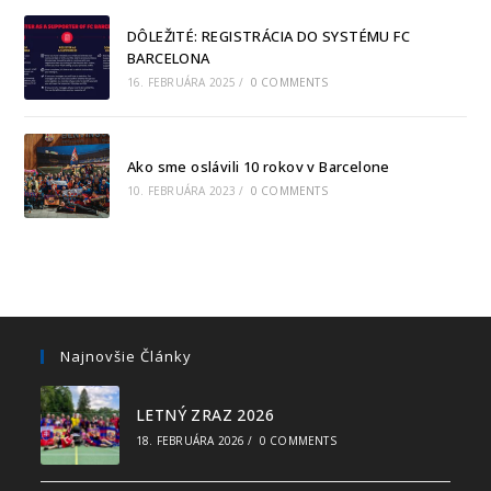
DÔLEŽITÉ: REGISTRÁCIA DO SYSTÉMU FC
BARCELONA
16. FEBRUÁRA 2025
/
0 COMMENTS
Ako sme oslávili 10 rokov v Barcelone
10. FEBRUÁRA 2023
/
0 COMMENTS
Najnovšie Články
LETNÝ ZRAZ 2026
18. FEBRUÁRA 2026
/
0 COMMENTS