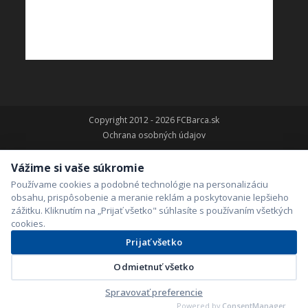
Copyright 2012 - 2026 FCBarca.sk
Ochrana osobných údajov
Vážime si vaše súkromie
Používame cookies a podobné technológie na personalizáciu
obsahu, prispôsobenie a meranie reklám a poskytovanie lepšieho
zážitku. Kliknutím na „Prijať všetko" súhlasíte s používaním všetkých
cookies.
Prijať všetko
Odmietnuť všetko
Spravovať preferencie
Powered by
ConsentManager