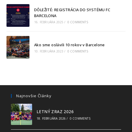
DÔLEŽITÉ: REGISTRÁCIA DO SYSTÉMU FC
BARCELONA
16. FEBRUÁRA 2025
/
0 COMMENTS
Ako sme oslávili 10 rokov v Barcelone
10. FEBRUÁRA 2023
/
0 COMMENTS
Najnovšie Články
LETNÝ ZRAZ 2026
18. FEBRUÁRA 2026
/
0 COMMENTS