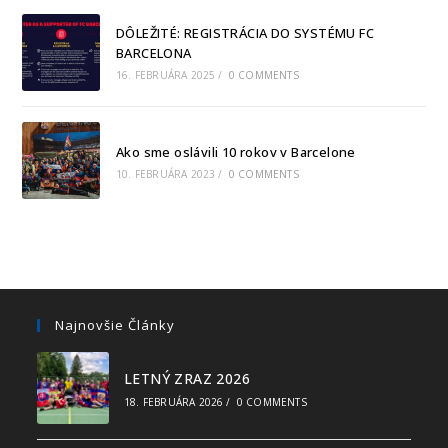
DÔLEŽITÉ: REGISTRÁCIA DO SYSTÉMU FC
BARCELONA
16. FEBRUÁRA 2025
/
0 COMMENTS
Ako sme oslávili 10 rokov v Barcelone
10. FEBRUÁRA 2023
/
0 COMMENTS
Najnovšie Články
LETNÝ ZRAZ 2026
18. FEBRUÁRA 2026
/
0 COMMENTS