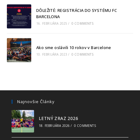
DÔLEŽITÉ: REGISTRÁCIA DO SYSTÉMU FC
BARCELONA
16. FEBRUÁRA 2025
/
0 COMMENTS
Ako sme oslávili 10 rokov v Barcelone
10. FEBRUÁRA 2023
/
0 COMMENTS
Najnovšie Články
LETNÝ ZRAZ 2026
18. FEBRUÁRA 2026
/
0 COMMENTS