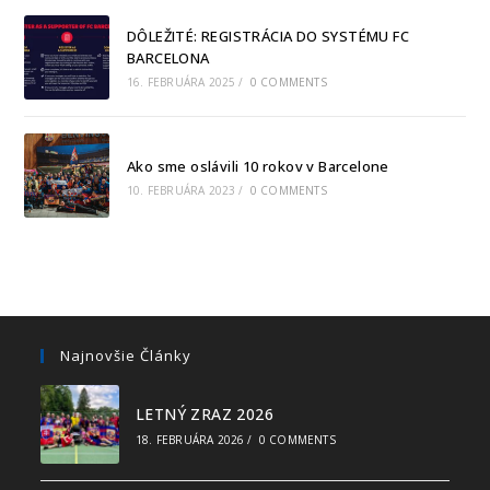
DÔLEŽITÉ: REGISTRÁCIA DO SYSTÉMU FC
BARCELONA
16. FEBRUÁRA 2025
/
0 COMMENTS
Ako sme oslávili 10 rokov v Barcelone
10. FEBRUÁRA 2023
/
0 COMMENTS
Najnovšie Články
LETNÝ ZRAZ 2026
18. FEBRUÁRA 2026
/
0 COMMENTS