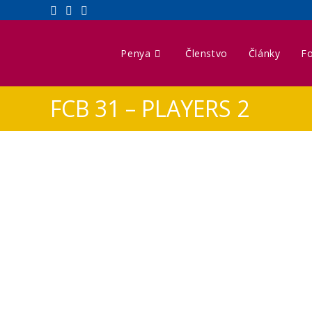
Penya
Členstvo
Články
Fo
FCB 31 – PLAYERS 2