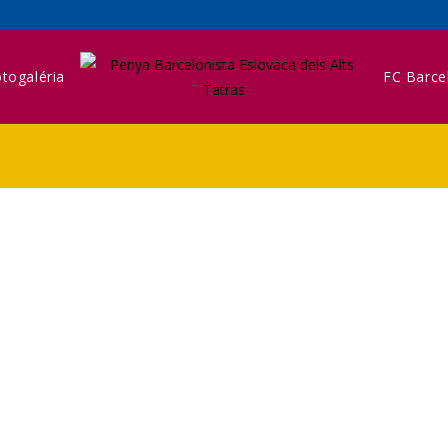
togaléria
FC Barce