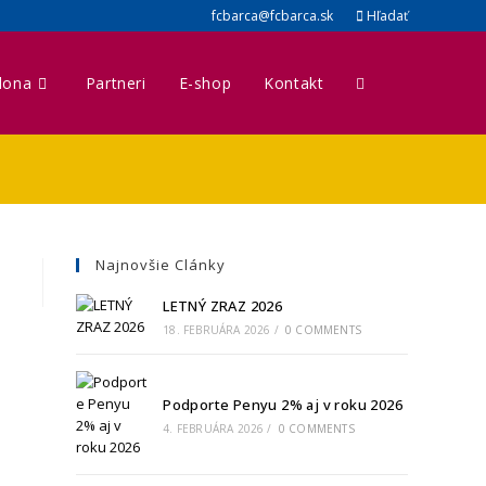
fcbarca@fcbarca.sk
Hľadať
lona
Partneri
E-shop
Kontakt
Najnovšie Clánky
LETNÝ ZRAZ 2026
18. FEBRUÁRA 2026
/
0 COMMENTS
Podporte Penyu 2% aj v roku 2026
4. FEBRUÁRA 2026
/
0 COMMENTS