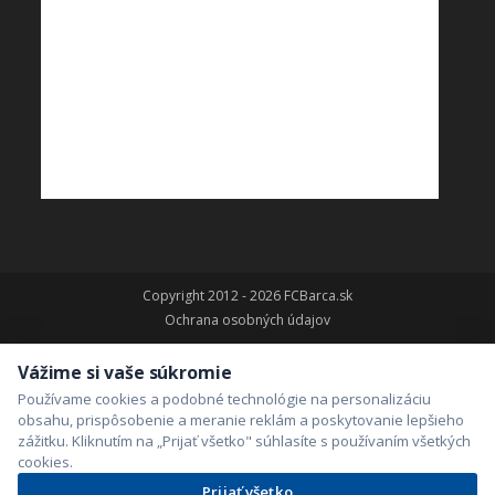
Copyright 2012 - 2026 FCBarca.sk
Ochrana osobných údajov
Vážime si vaše súkromie
Používame cookies a podobné technológie na personalizáciu
obsahu, prispôsobenie a meranie reklám a poskytovanie lepšieho
zážitku. Kliknutím na „Prijať všetko" súhlasíte s používaním všetkých
cookies.
Prijať všetko