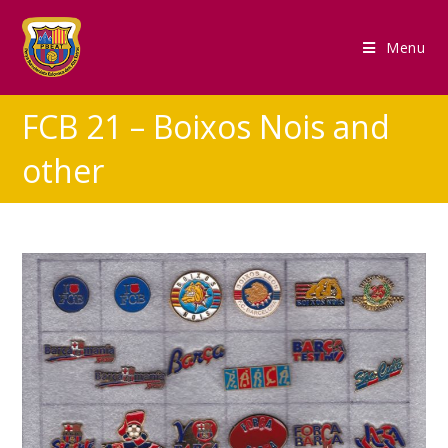
Menu
FCB 21 – Boixos Nois and
other