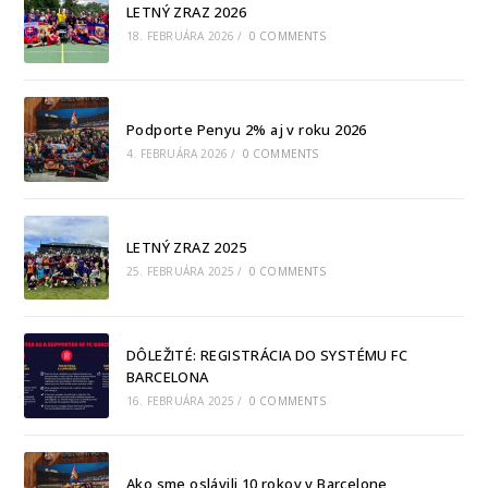
LETNÝ ZRAZ 2026
18. FEBRUÁRA 2026
/
0 COMMENTS
Podporte Penyu 2% aj v roku 2026
4. FEBRUÁRA 2026
/
0 COMMENTS
LETNÝ ZRAZ 2025
25. FEBRUÁRA 2025
/
0 COMMENTS
DÔLEŽITÉ: REGISTRÁCIA DO SYSTÉMU FC
BARCELONA
16. FEBRUÁRA 2025
/
0 COMMENTS
Ako sme oslávili 10 rokov v Barcelone