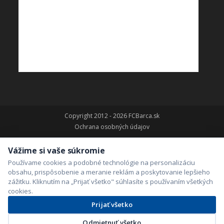
Copyright 2012 - 2026 FCBarca.sk
Ochrana osobných údajov
Vážime si vaše súkromie
Používame cookies a podobné technológie na personalizáciu
obsahu, prispôsobenie a meranie reklám a poskytovanie lepšieho
zážitku. Kliknutím na „Prijať všetko" súhlasíte s používaním všetkých
cookies.
Prijať všetko
Odmietnuť všetko