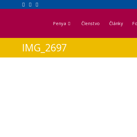
Penya
Členstvo
Články
Fo
IMG_2697