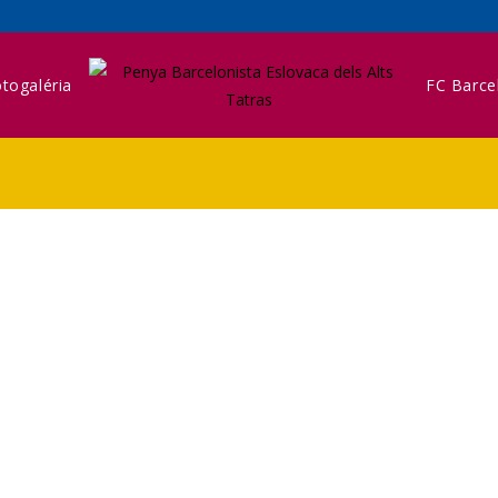
togaléria
FC Barce