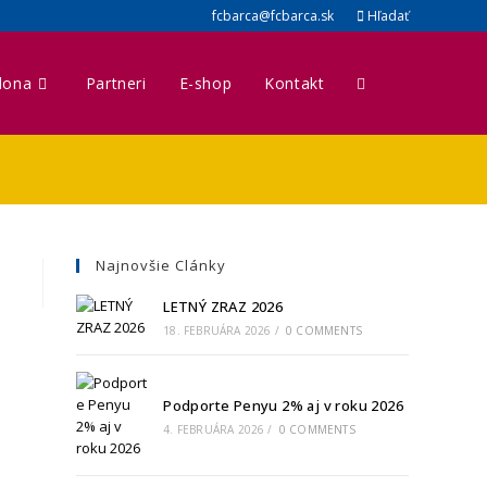
fcbarca@fcbarca.sk
Hľadať
lona
Partneri
E-shop
Kontakt
Najnovšie Clánky
LETNÝ ZRAZ 2026
18. FEBRUÁRA 2026
/
0 COMMENTS
Podporte Penyu 2% aj v roku 2026
4. FEBRUÁRA 2026
/
0 COMMENTS