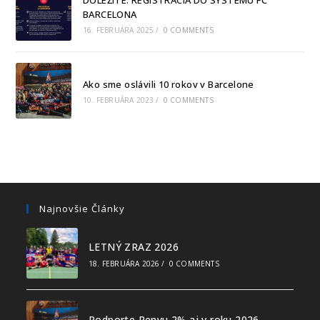
BARCELONA
16. FEBRUÁRA 2025
/
0 COMMENTS
Ako sme oslávili 10 rokov v Barcelone
10. FEBRUÁRA 2023
/
0 COMMENTS
Najnovšie Články
LETNÝ ZRAZ 2026
18. FEBRUÁRA 2026
/
0 COMMENTS
Podporte Penyu 2% aj v roku 2026