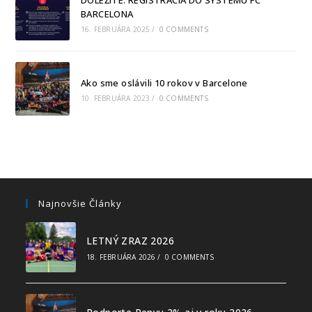
DÔLEŽITÉ: REGISTRÁCIA DO SYSTÉMU FC
BARCELONA
16. FEBRUÁRA 2025
/
0 COMMENTS
Ako sme oslávili 10 rokov v Barcelone
10. FEBRUÁRA 2023
/
0 COMMENTS
Najnovšie Články
LETNÝ ZRAZ 2026
18. FEBRUÁRA 2026
/
0 COMMENTS