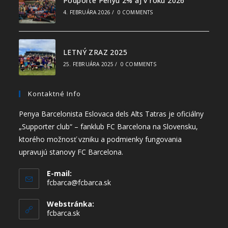
Podporte Penyu 2% aj v roku 2026
4. FEBRUÁRA 2026
/
0 COMMENTS
LETNÝ ZRAZ 2025
25. FEBRUÁRA 2025
/
0 COMMENTS
Kontaktné Info
Penya Barcelonista Eslovaca dels Alts Tatras je oficiálny
„Supporter club“ – fanklub FC Barcelona na Slovensku,
ktorého možnosť vzniku a podmienky fungovania
upravujú stanovy FC Barcelona.
E-mail:
fcbarca@fcbarca.sk
Webstránka:
fcbarca.sk