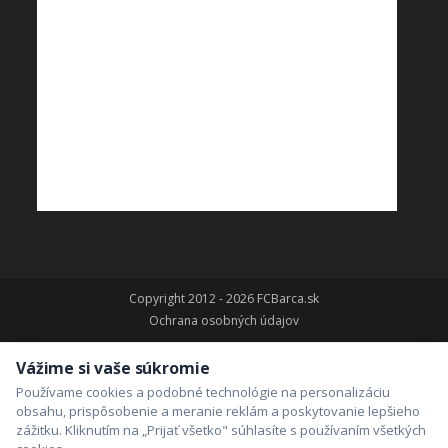
Copyright 2012 - 2026 FCBarca.sk
Ochrana osobných údajov
Vážime si vaše súkromie
Používame cookies a podobné technológie na personalizáciu
obsahu, prispôsobenie a meranie reklám a poskytovanie lepšieho
zážitku. Kliknutím na „Prijať všetko" súhlasíte s používaním všetkých