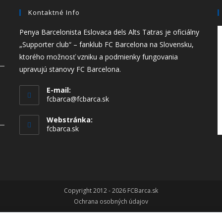
Kontaktné Info
Penya Barcelonista Eslovaca dels Alts Tatras je oficiálny
„Supporter club“ – fanklub FC Barcelona na Slovensku,
ktorého možnosť vzniku a podmienky fungovania
upravujú stanovy FC Barcelona.
E-mail:
Opens
fcbarca@fcbarca.sk
in
your
Webstránka:
application
fcbarca.sk
Copyright 2012 - 2026 FCBarca.sk
Ochrana osobných údajov