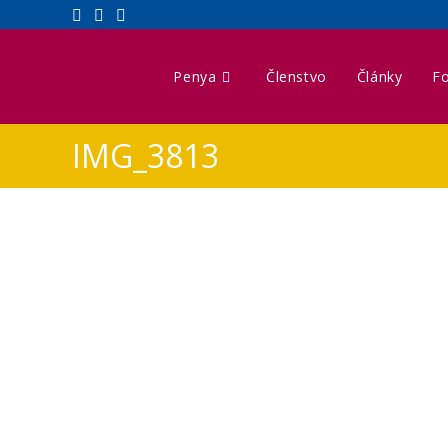
Penya
Členstvo
Články
Fo
IMG_3813