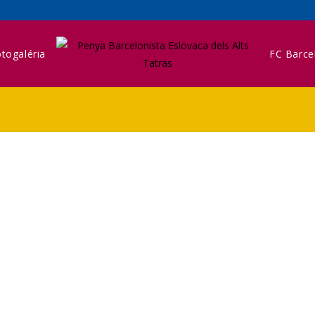
togaléria
FC Barce