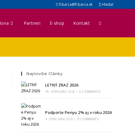
fcbarca@fcbarca.sk
Hľadať
lona
Partneri
E-shop
Kontakt
Toggle
website
search
Najnovšie Clánky
LETNÝ ZRAZ 2026
18. FEBRUÁRA 2026
/
0 COMMENTS
Podporte Penyu 2% aj v roku 2026
4. FEBRUÁRA 2026
/
0 COMMENTS