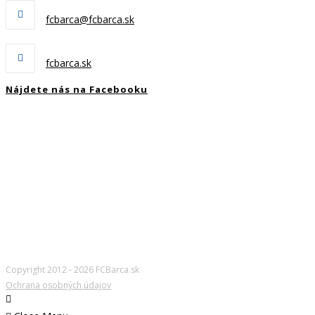
E-mail:
fcbarca@fcbarca.sk
Webstránka:
fcbarca.sk
Nájdete nás na Facebooku
Copyright 2012 - 2026 FCBarca.sk
Ochrana osobných údajov