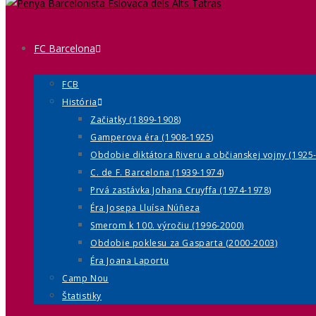
FC Barcelona
FCB
História
Začiatky (1899-1908)
Gamperova éra (1908-1925)
Obdobie diktátora Riveru a občianskej vojny (1925
C. de F. Barcelona (1939-1974)
Prvá zastávka Johana Cruyffa (1974-1978)
Éra Josepa Lluísa Núñeza
Smerom k 100. výročiu (1996-2000)
Obdobie poklesu za Gasparta (2000-2003)
Éra Joana Laportu
Camp Nou
Štatistiky