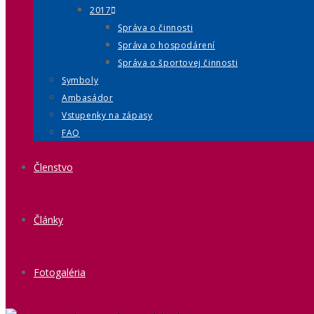
2017
Správa o činnosti
Správa o hospodárení
Správa o športovej činnosti
Symboly
Ambasádor
Vstupenky na zápasy
FAQ
Členstvo
Články
Fotogaléria