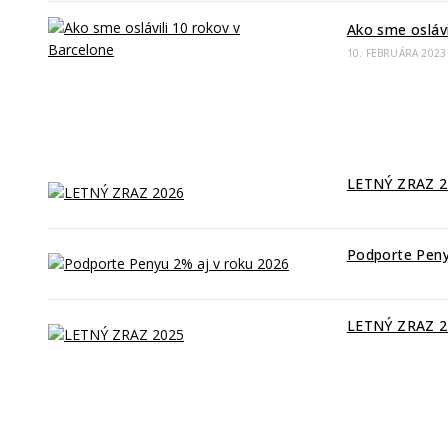
Ako sme oslávi
10. FEBRUÁRA 2023
Najnovšie články
LETNÝ ZRAZ 2
18. FEBRUÁRA 2026
Podporte Peny
4. FEBRUÁRA 2026
/
LETNÝ ZRAZ 2
25. FEBRUÁRA 2025
Kontaktné info
Penya Barcelonista Eslovaca dels Alts Tatras je oficiálny „Support