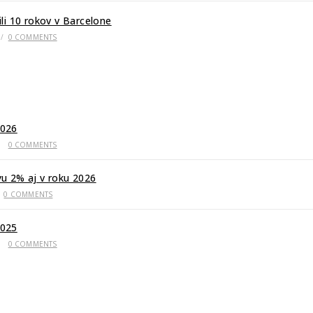
li 10 rokov v Barcelone
/
0 COMMENTS
026
/
0 COMMENTS
u 2% aj v roku 2026
0 COMMENTS
025
/
0 COMMENTS
er club“ – fanklub FC Barcelona na Slovensku, ktorého možnosť vznik