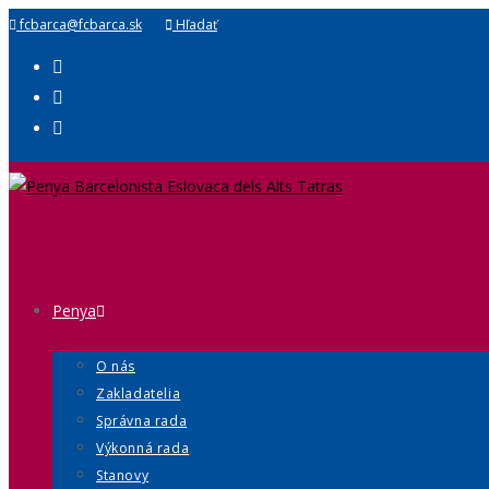
fcbarca@fcbarca.sk
Hľadať
Penya
O nás
Zakladatelia
Správna rada
Výkonná rada
Stanovy