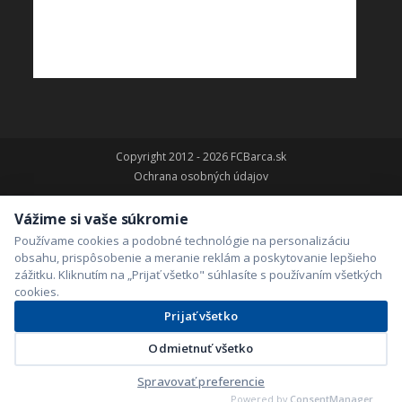
Copyright 2012 - 2026 FCBarca.sk
Ochrana osobných údajov
Vážime si vaše súkromie
Používame cookies a podobné technológie na personalizáciu
obsahu, prispôsobenie a meranie reklám a poskytovanie lepšieho
zážitku. Kliknutím na „Prijať všetko" súhlasíte s používaním všetkých
cookies.
Prijať všetko
Odmietnuť všetko
Spravovať preferencie
Powered by
ConsentManager