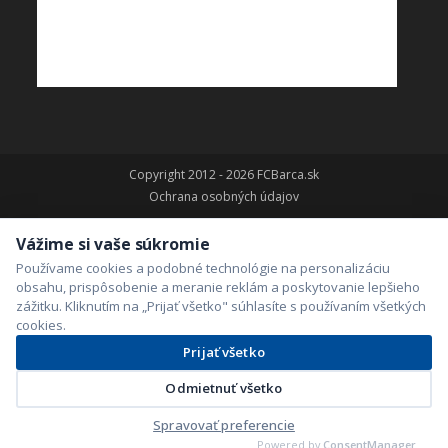
Copyright 2012 - 2026 FCBarca.sk
Ochrana osobných údajov
Vážime si vaše súkromie
Používame cookies a podobné technológie na personalizáciu
obsahu, prispôsobenie a meranie reklám a poskytovanie lepšieho
zážitku. Kliknutím na „Prijať všetko" súhlasíte s používaním všetkých
cookies.
Prijať všetko
Odmietnuť všetko
Spravovať preferencie
Powered by
ConsentManager