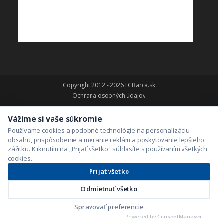
Copyright 2012 - 2026 FCBarca.sk
Ochrana osobných údajov
Vážime si vaše súkromie
Používame cookies a podobné technológie na personalizáciu
obsahu, prispôsobenie a meranie reklám a poskytovanie lepšieho
zážitku. Kliknutím na „Prijať všetko" súhlasíte s používaním všetkých
cookies.
Prijať všetko
Odmietnuť všetko
Spravovať preferencie
Powered by
ConsentManager