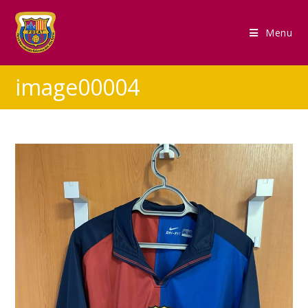
Menu
image00004