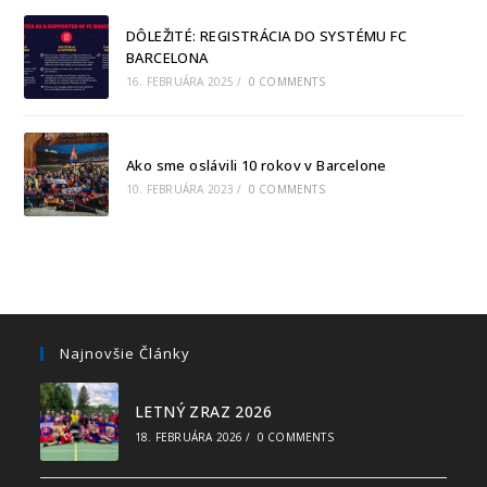
DÔLEŽITÉ: REGISTRÁCIA DO SYSTÉMU FC
BARCELONA
16. FEBRUÁRA 2025
/
0 COMMENTS
Ako sme oslávili 10 rokov v Barcelone
10. FEBRUÁRA 2023
/
0 COMMENTS
Najnovšie Články
LETNÝ ZRAZ 2026
18. FEBRUÁRA 2026
/
0 COMMENTS