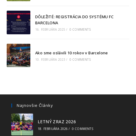
DÔLEŽITÉ: REGISTRÁCIA DO SYSTÉMU FC
BARCELONA
16. FEBRUÁRA 2025
/
0 COMMENTS
Ako sme oslávili 10 rokov v Barcelone
10. FEBRUÁRA 2023
/
0 COMMENTS
Najnovšie Články
LETNÝ ZRAZ 2026
18. FEBRUÁRA 2026
/
0 COMMENTS