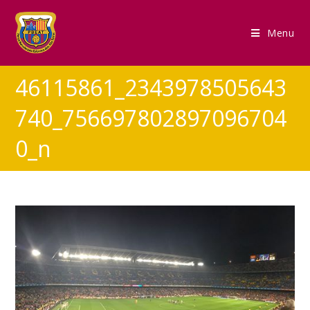
Menu
46115861_2343978505643
740_756697802897096704
0_n