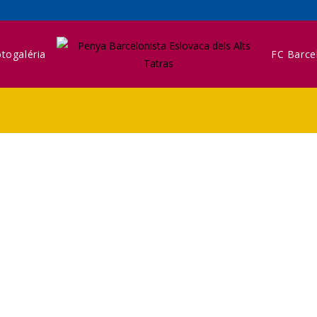
togaléria
FC Barce