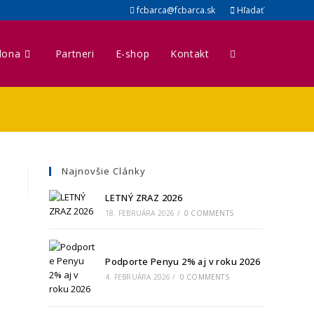
fcbarca@fcbarca.sk
Hľadať
lona
Partneri
E-shop
Kontakt
Najnovšie Clánky
LETNÝ ZRAZ 2026
18. FEBRUÁRA 2026
/
0 COMMENTS
Podporte Penyu 2% aj v roku 2026
4. FEBRUÁRA 2026
/
0 COMMENTS