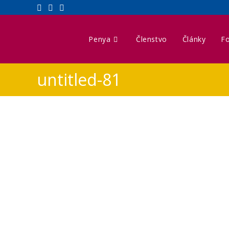
Penya
Členstvo
Články
Fo
untitled-81