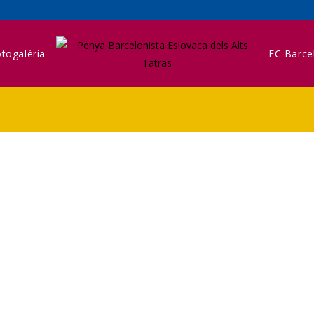
togaléria
FC Barce