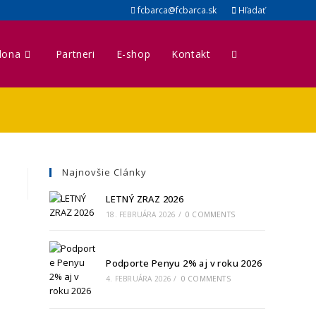
fcbarca@fcbarca.sk
Hľadať
lona
Partneri
E-shop
Kontakt
Najnovšie Clánky
LETNÝ ZRAZ 2026
18. FEBRUÁRA 2026
/
0 COMMENTS
Podporte Penyu 2% aj v roku 2026
4. FEBRUÁRA 2026
/
0 COMMENTS