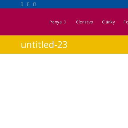
Penya
Členstvo
Články
Fo
untitled-23