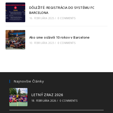
DÔLEŽITÉ: REGISTRÁCIA DO SYSTÉMU FC
BARCELONA
16. FEBRUÁRA 2025
/
0 COMMENTS
Ako sme oslávili 10 rokov v Barcelone
10. FEBRUÁRA 2023
/
0 COMMENTS
Najnovšie Články
LETNÝ ZRAZ 2026
18. FEBRUÁRA 2026
/
0 COMMENTS