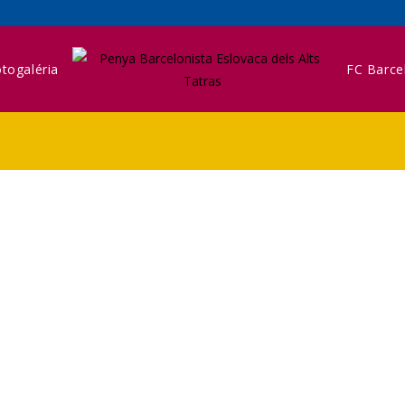
togaléria
FC Barce