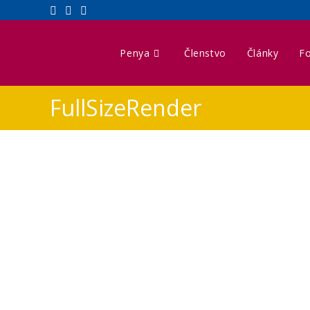
Penya
Členstvo
Články
Fo
FullSizeRender