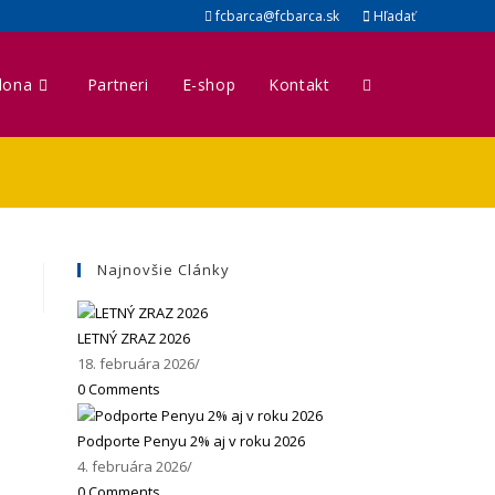
fcbarca@fcbarca.sk
Hľadať
lona
Partneri
E-shop
Kontakt
Najnovšie Clánky
LETNÝ ZRAZ 2026
18. februára 2026
/
0 Comments
Podporte Penyu 2% aj v roku 2026
4. februára 2026
/
0 Comments