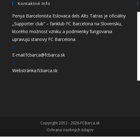
Kontaktné Info
Penya Barcelonista Eslovaca dels Alts Tatras je oficiálny
„Supporter club“ – fanklub FC Barcelona na Slovensku,
ktorého možnosť vzniku a podmienky fungovania
upravujú stanovy FC Barcelona.
E-mail:
fcbarca@fcbarca.sk
Webstránka:
fcbarca.sk
Copyright 2012 - 2026 FCBarca.sk
Ochrana osobných údajov