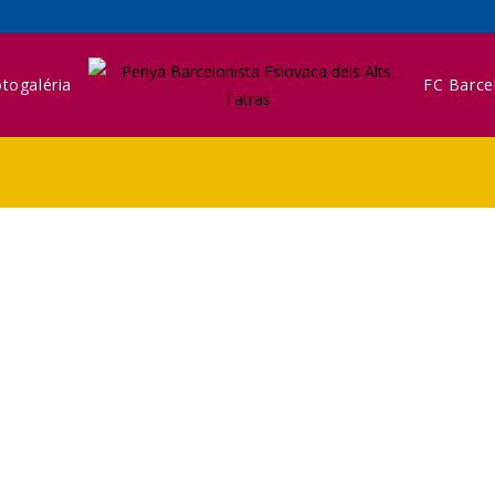
togaléria
FC Barce