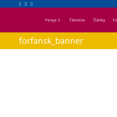
Penya
Členstvo
Články
Fo
forfansk_banner