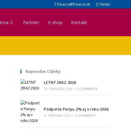
fcbarca@fcbarca.sk
Hľadať
lona
Partneri
E-shop
Kontakt
Najnovšie Clánky
LETNÝ ZRAZ 2026
18. FEBRUÁRA 2026
/
0 COMMENTS
Podporte Penyu 2% aj v roku 2026
4. FEBRUÁRA 2026
/
0 COMMENTS