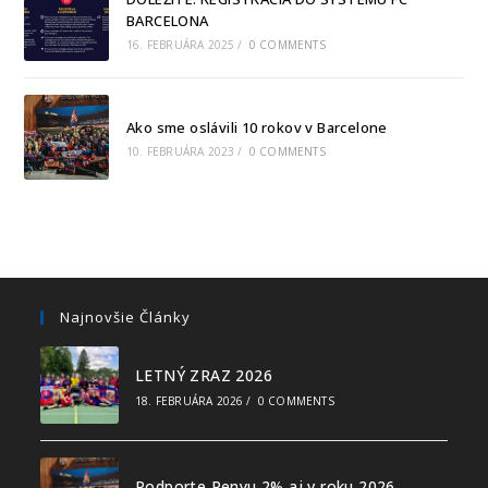
BARCELONA
16. FEBRUÁRA 2025
/
0 COMMENTS
Ako sme oslávili 10 rokov v Barcelone
10. FEBRUÁRA 2023
/
0 COMMENTS
Najnovšie Články
LETNÝ ZRAZ 2026
18. FEBRUÁRA 2026
/
0 COMMENTS
Podporte Penyu 2% aj v roku 2026