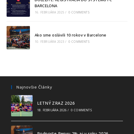
BARCELONA
16. FEBRUÁRA 2025
/
0 COMMENTS
Ako sme oslávili 10 rokov v Barcelone
10. FEBRUÁRA 2023
/
0 COMMENTS
Najnovšie Články
LETNÝ ZRAZ 2026
18. FEBRUÁRA 2026
/
0 COMMENTS
Podporte Penyu 2% aj v roku 2026