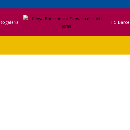
togaléria
FC Barce