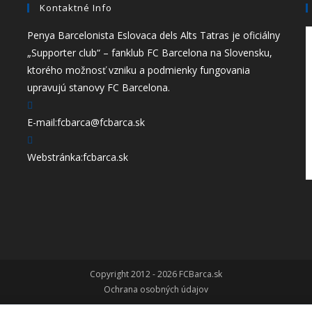
Kontaktné Info
Penya Barcelonista Eslovaca dels Alts Tatras je oficiálny
„Supporter club“ – fanklub FC Barcelona na Slovensku,
ktorého možnosť vzniku a podmienky fungovania
upravujú stanovy FC Barcelona.
E-mail:
fcbarca@fcbarca.sk
Webstránka:
fcbarca.sk
Copyright 2012 - 2026 FCBarca.sk
Ochrana osobných údajov