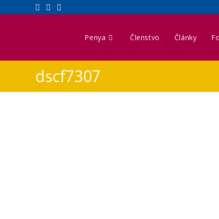
Penya
Členstvo
Články
Fo
dscf7307