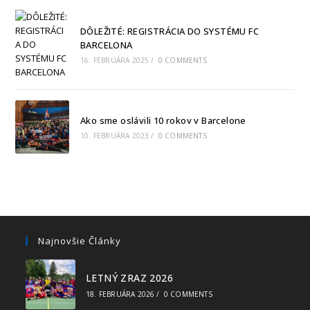
DÔLEŽITÉ: REGISTRÁCIA DO SYSTÉMU FC
BARCELONA
16. FEBRUÁRA 2025
/
0 COMMENTS
Ako sme oslávili 10 rokov v Barcelone
10. FEBRUÁRA 2023
/
0 COMMENTS
Najnovšie Články
LETNÝ ZRAZ 2026
18. FEBRUÁRA 2026
/
0 COMMENTS