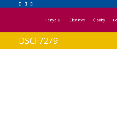
Penya
Členstvo
Články
Fo
DSCF7279