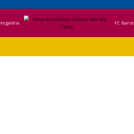
togaléria
FC Barce