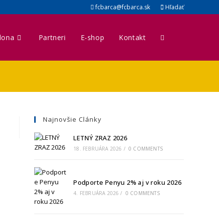
fcbarca@fcbarca.sk
Hľadať
lona
Partneri
E-shop
Kontakt
Najnovšie Clánky
LETNÝ ZRAZ 2026
18. FEBRUÁRA 2026
/
0 COMMENTS
Podporte Penyu 2% aj v roku 2026
4. FEBRUÁRA 2026
/
0 COMMENTS