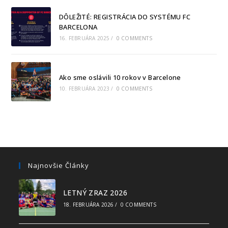
DÔLEŽITÉ: REGISTRÁCIA DO SYSTÉMU FC
BARCELONA
16. FEBRUÁRA 2025
/
0 COMMENTS
Ako sme oslávili 10 rokov v Barcelone
10. FEBRUÁRA 2023
/
0 COMMENTS
Najnovšie Články
LETNÝ ZRAZ 2026
18. FEBRUÁRA 2026
/
0 COMMENTS