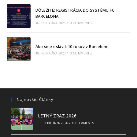
DÔLEŽITÉ: REGISTRÁCIA DO SYSTÉMU FC
BARCELONA
16. FEBRUÁRA 2025
/
0 COMMENTS
Ako sme oslávili 10 rokov v Barcelone
10. FEBRUÁRA 2023
/
0 COMMENTS
Najnovšie Články
LETNÝ ZRAZ 2026
18. FEBRUÁRA 2026
/
0 COMMENTS