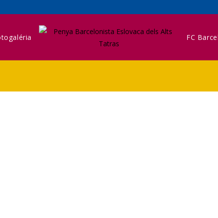
togaléria
FC Barce