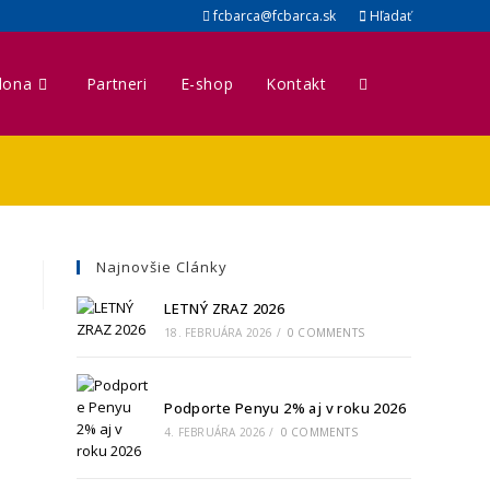
fcbarca@fcbarca.sk
Hľadať
lona
Partneri
E-shop
Kontakt
Najnovšie Clánky
LETNÝ ZRAZ 2026
18. FEBRUÁRA 2026
/
0 COMMENTS
Podporte Penyu 2% aj v roku 2026
4. FEBRUÁRA 2026
/
0 COMMENTS