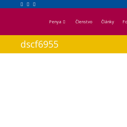
Penya
Členstvo
Články
Fo
dscf6955