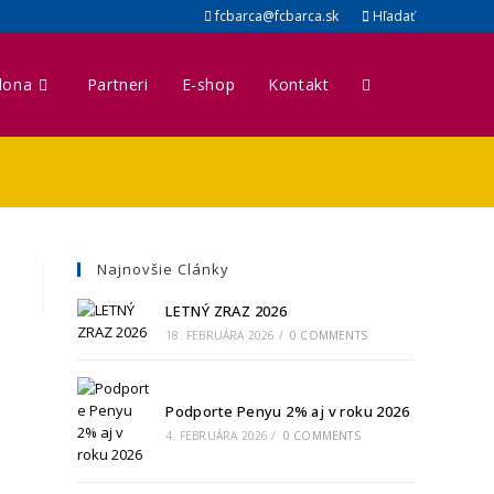
fcbarca@fcbarca.sk
Hľadať
lona
Partneri
E-shop
Kontakt
Najnovšie Clánky
LETNÝ ZRAZ 2026
18. FEBRUÁRA 2026
/
0 COMMENTS
Podporte Penyu 2% aj v roku 2026
4. FEBRUÁRA 2026
/
0 COMMENTS