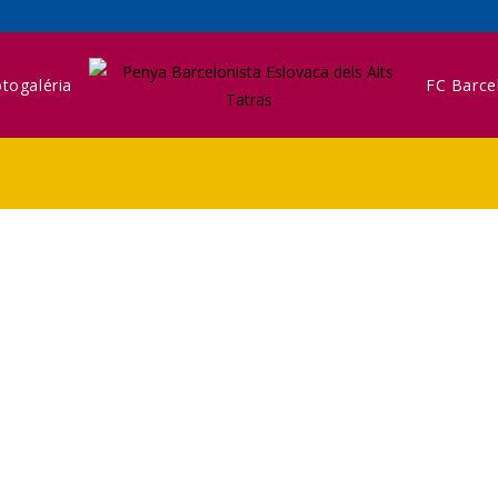
togaléria
FC Barce