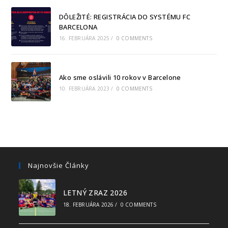
DÔLEŽITÉ: REGISTRÁCIA DO SYSTÉMU FC
BARCELONA
16. FEBRUÁRA 2025
/
0 COMMENTS
Ako sme oslávili 10 rokov v Barcelone
10. FEBRUÁRA 2023
/
0 COMMENTS
Najnovšie Články
LETNÝ ZRAZ 2026
18. FEBRUÁRA 2026
/
0 COMMENTS