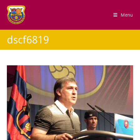
Menu
dscf6819