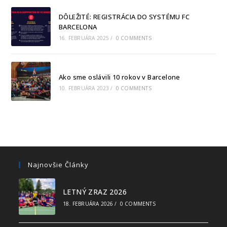
DÔLEŽITÉ: REGISTRÁCIA DO SYSTÉMU FC
BARCELONA
16. FEBRUÁRA 2025
/
0 COMMENTS
Ako sme oslávili 10 rokov v Barcelone
10. FEBRUÁRA 2023
/
0 COMMENTS
Najnovšie Články
LETNÝ ZRAZ 2026
18. FEBRUÁRA 2026
/
0 COMMENTS