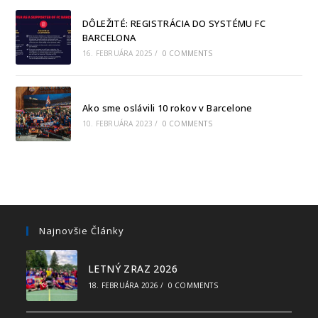
DÔLEŽITÉ: REGISTRÁCIA DO SYSTÉMU FC
BARCELONA
16. FEBRUÁRA 2025
/
0 COMMENTS
Ako sme oslávili 10 rokov v Barcelone
10. FEBRUÁRA 2023
/
0 COMMENTS
Najnovšie Články
LETNÝ ZRAZ 2026
18. FEBRUÁRA 2026
/
0 COMMENTS