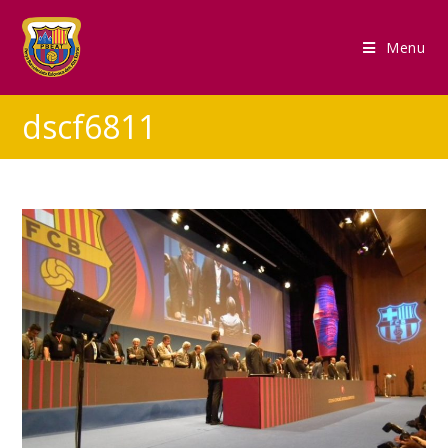
Menu
dscf6811