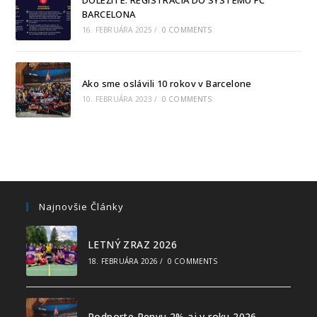
BARCELONA
16. FEBRUÁRA 2025
/
0 COMMENTS
Ako sme oslávili 10 rokov v Barcelone
10. FEBRUÁRA 2023
/
0 COMMENTS
Najnovšie Články
LETNÝ ZRAZ 2026
18. FEBRUÁRA 2026
/
0 COMMENTS
Podporte Penyu 2% aj v roku 2026