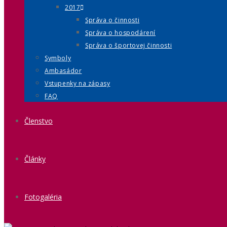
2017
Správa o činnosti
Správa o hospodárení
Správa o športovej činnosti
Symboly
Ambasádor
Vstupenky na zápasy
FAQ
Členstvo
Články
Fotogaléria