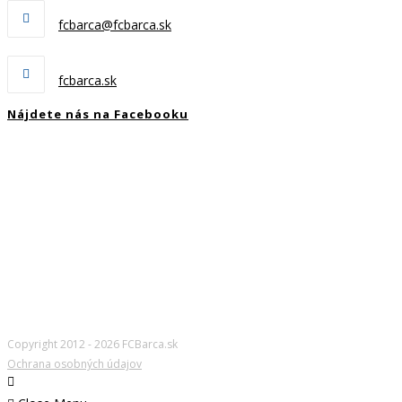
E-mail:
fcbarca@fcbarca.sk
Webstránka:
fcbarca.sk
Nájdete nás na Facebooku
Copyright 2012 - 2026 FCBarca.sk
Ochrana osobných údajov