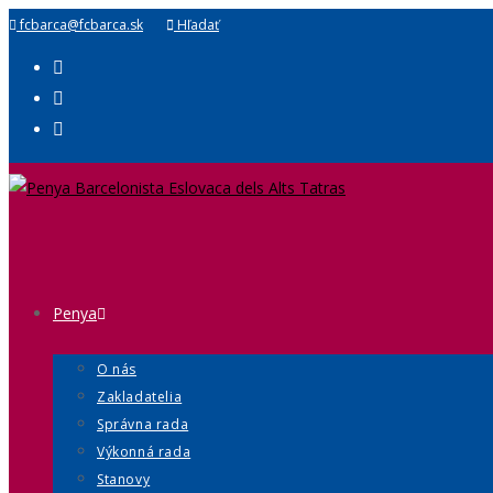
fcbarca@fcbarca.sk
Hľadať
Penya
O nás
Zakladatelia
Správna rada
Výkonná rada
Stanovy