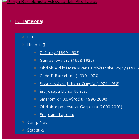
FC Barcelona
FCB
História
Začiatky (1899-1908)
Gamperova éra (1908-1925)
Obdobie diktátora Riveru a občianskej vojny (1925
C. de F. Barcelona (1939-1974)
Prvá zastávka Johana Cruyffa (1974-1978)
Éra Josepa Lluísa Núñeza
Smerom k 100. výročiu (1996-2000)
Obdobie poklesu za Gasparta (2000-2003)
Éra Joana Laportu
Camp Nou
Štatistiky