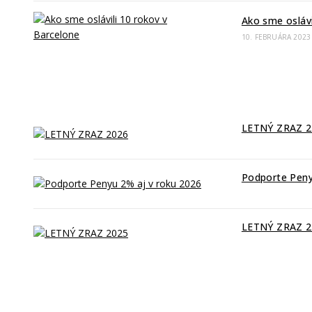
Ako sme oslávi
10. FEBRUÁRA 2023
Najnovšie články
LETNÝ ZRAZ 2
18. FEBRUÁRA 2026
Podporte Peny
4. FEBRUÁRA 2026
/
LETNÝ ZRAZ 2
25. FEBRUÁRA 2025
Kontaktné info
Penya Barcelonista Eslovaca dels Alts Tatras je oficiálny „Support