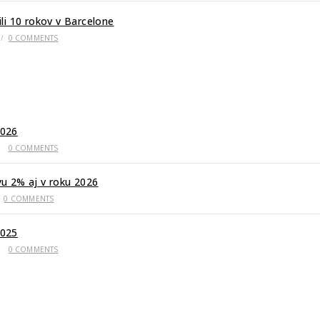
li 10 rokov v Barcelone
/
0 COMMENTS
026
/
0 COMMENTS
u 2% aj v roku 2026
0 COMMENTS
025
/
0 COMMENTS
er club“ – fanklub FC Barcelona na Slovensku, ktorého možnosť vznik