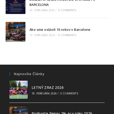
BARCELONA
16. FEBRUÁRA 2025
/
0 COMMENTS
Ako sme oslávili 10 rokov v Barcelone
10. FEBRUÁRA 2023
/
0 COMMENTS
Najnovšie Články
LETNÝ ZRAZ 2026
18. FEBRUÁRA 2026
/
0 COMMENTS
Podporte Penyu 2% aj v roku 2026