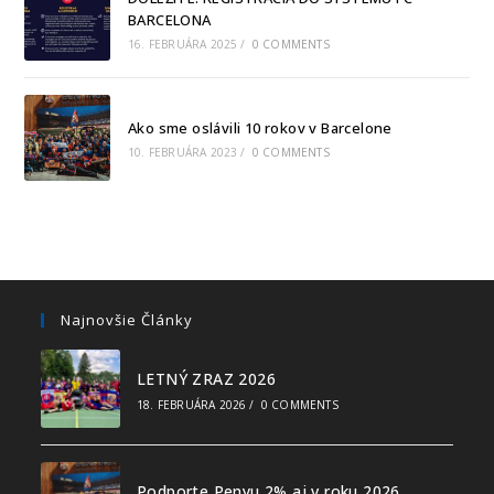
BARCELONA
16. FEBRUÁRA 2025
/
0 COMMENTS
Ako sme oslávili 10 rokov v Barcelone
10. FEBRUÁRA 2023
/
0 COMMENTS
Najnovšie Články
LETNÝ ZRAZ 2026
18. FEBRUÁRA 2026
/
0 COMMENTS
Podporte Penyu 2% aj v roku 2026