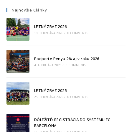
Najnovšie Clánky
LETNÝ ZRAZ 2026
18. FEBRUÁRA 2026
/
0 COMMENTS
Podporte Penyu 2% aj v roku 2026
4. FEBRUÁRA 2026
/
0 COMMENTS
LETNÝ ZRAZ 2025
25. FEBRUÁRA 2025
/
0 COMMENTS
DÔLEŽITÉ: REGISTRÁCIA DO SYSTÉMU FC
BARCELONA
16. FEBRUÁRA 2025
/
0 COMMENTS