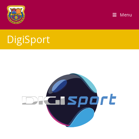
Menu
DigiSport