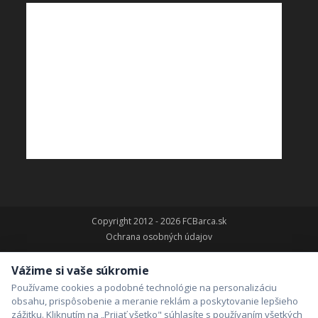
Copyright 2012 - 2026 FCBarca.sk
Ochrana osobných údajov
Vážime si vaše súkromie
Používame cookies a podobné technológie na personalizáciu
obsahu, prispôsobenie a meranie reklám a poskytovanie lepšieho
zážitku. Kliknutím na „Prijať všetko" súhlasíte s používaním všetkých