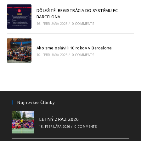
DÔLEŽITÉ: REGISTRÁCIA DO SYSTÉMU FC
BARCELONA
16. FEBRUÁRA 2025
/
0 COMMENTS
Ako sme oslávili 10 rokov v Barcelone
10. FEBRUÁRA 2023
/
0 COMMENTS
Najnovšie Články
LETNÝ ZRAZ 2026
18. FEBRUÁRA 2026
/
0 COMMENTS