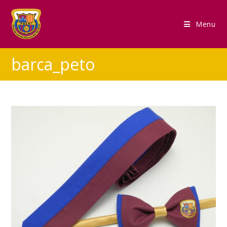
Menu
barca_peto