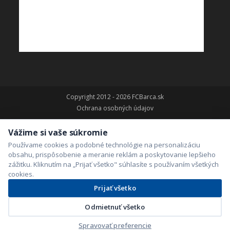
Copyright 2012 - 2026 FCBarca.sk
Ochrana osobných údajov
Vážime si vaše súkromie
Používame cookies a podobné technológie na personalizáciu
obsahu, prispôsobenie a meranie reklám a poskytovanie lepšieho
zážitku. Kliknutím na „Prijať všetko" súhlasíte s používaním všetkých
cookies.
Prijať všetko
Odmietnuť všetko
Spravovať preferencie