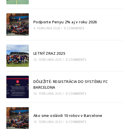
Podporte Penyu 2% aj v roku 2026
4. FEBRUÁRA 2026
/
0 COMMENTS
LETNÝ ZRAZ 2025
25. FEBRUÁRA 2025
/
0 COMMENTS
DÔLEŽITÉ: REGISTRÁCIA DO SYSTÉMU FC
BARCELONA
16. FEBRUÁRA 2025
/
0 COMMENTS
Ako sme oslávili 10 rokov v Barcelone
10. FEBRUÁRA 2023
/
0 COMMENTS