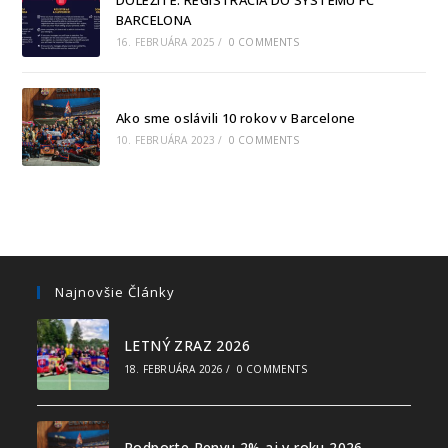
BARCELONA
16. FEBRUÁRA 2025
/
0 COMMENTS
Ako sme oslávili 10 rokov v Barcelone
10. FEBRUÁRA 2023
/
0 COMMENTS
Najnovšie Články
LETNÝ ZRAZ 2026
18. FEBRUÁRA 2026
/
0 COMMENTS
Podporte Penyu 2% aj v roku 2026