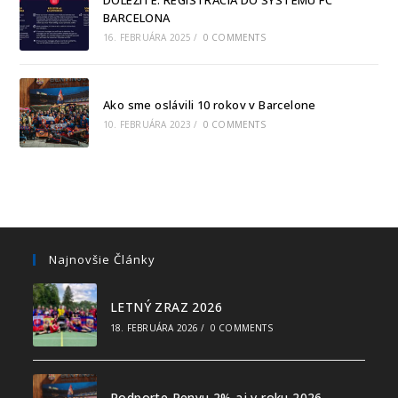
BARCELONA
16. FEBRUÁRA 2025
/
0 COMMENTS
Ako sme oslávili 10 rokov v Barcelone
10. FEBRUÁRA 2023
/
0 COMMENTS
Najnovšie Články
LETNÝ ZRAZ 2026
18. FEBRUÁRA 2026
/
0 COMMENTS
Podporte Penyu 2% aj v roku 2026